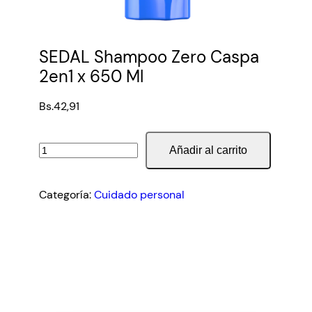
SEDAL Shampoo Zero Caspa
2en1 x 650 Ml
Bs.
42,91
SEDAL
Añadir al carrito
Shampoo
Zero
Categoría:
Cuidado personal
Caspa
2en1
x
650
Ml
cantidad