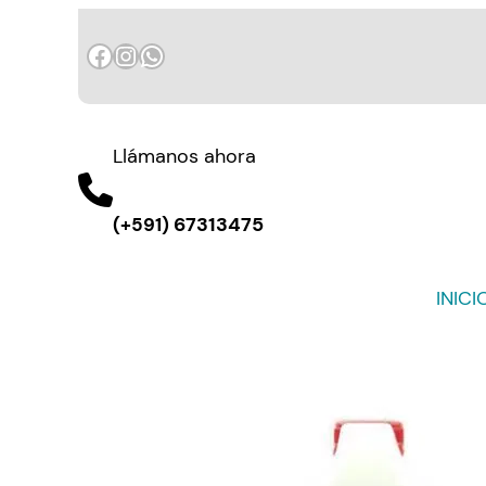
Saltar
Facebook
Instagram
WhatsApp
al
contenido
Llámanos ahora
67313475
(+591)
INICI