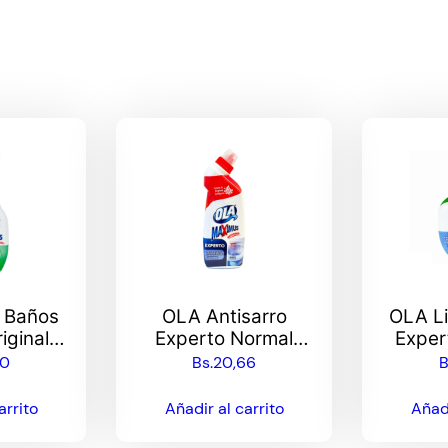
 Baños
OLA Antisarro
OLA L
iginal
Experto Normal
Exper
l
500mL
40
Bs.
20,66
B
arrito
Añadir al carrito
Añadi