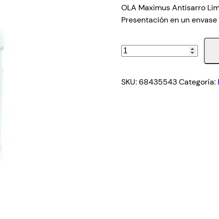
OLA Maximus Antisarro Limpi
Presentación en un envase 
OLA
Antisarro
Experto
SKU:
68435543
Categoría:
5L
cantidad