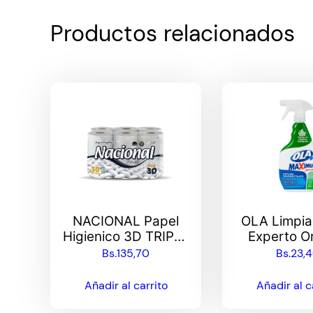
Productos relacionados
NACIONAL Papel
OLA Limpia
Higienico 3D TRIPLE
Experto Or
HOJA 48 Rollos x 30
800m
Bs.
135,70
Bs.
23,
mtrs
Añadir al carrito
Añadir al c