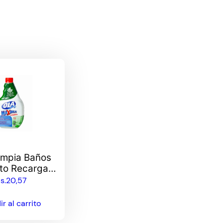
impia Baños
to Recarga
800ml
s.
20,57
r al carrito