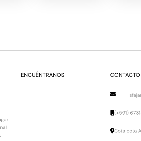
ENCUÉNTRANOS
CONTACTO
(+591) 673
ogar
nal
Cota cota A
s