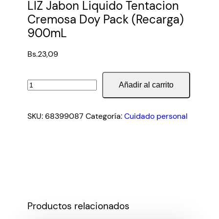
LIZ Jabon Liquido Tentacion
Cremosa Doy Pack (Recarga)
900mL
Bs.
23,09
LIZ
Añadir al carrito
Jabon
Liquido
SKU:
68399087
Categoría:
Cuidado personal
Tentacion
Cremosa
Doy
Pack
(Recarga)
900mL
cantidad
Productos relacionados