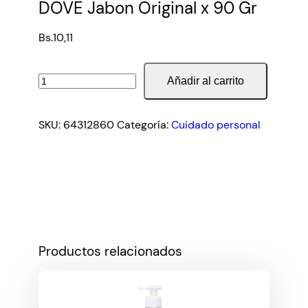
DOVE Jabon Original x 90 Gr
Bs.
10,11
DOVE
Añadir al carrito
Jabon
Original
SKU:
64312860
Categoría:
Cuidado personal
x
90
Gr
cantidad
Productos relacionados