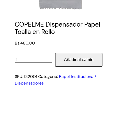
COPELME Dispensador Papel
Toalla en Rollo
Bs.
480,00
COPELME
Añadir al carrito
Dispensador
Papel
SKU:
I32001
Categoría:
Papel Institucional/
Toalla
Dispensadores
en
Rollo
cantidad