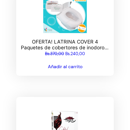
OFERTA! LATRINA COVER 4
Paquetes de cobertores de inodoro +
Dispensador
El
El
Bs.
370,00
Bs.
240,00
precio
precio
Añadir al carrito
original
actual
era:
es:
Bs.370,00.
Bs.240,00.